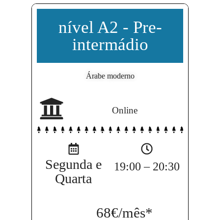
nível A2 - Pre-
intermádio
Árabe moderno
Online
Como prefere ser contactado?
WhatsApp
Email
Segunda e
19:00 – 20:30
Quarta
Aceito que utilizem os meus dados pessoais
68€/mês
*
para receber informação sobre a LAC.