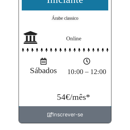
Árabe classico
Online
Como prefere ser contactado?
WhatsApp
Email
Sábados
10:00 – 12:00
Aceito que utilizem os meus dados pessoais
54€/mês
*
para receber informação sobre a LAC.
Enviar
Inscrever-se