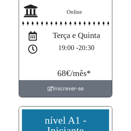
Online
Como prefere ser contactado?
Terça e Quinta
WhatsApp
Email
19:00 -20:30
Aceito que utilizem os meus dados pessoais
68€/mês
*
para receber informação sobre a LAC.
Enviar
Inscrever-se
nível A1 -
Iniciante